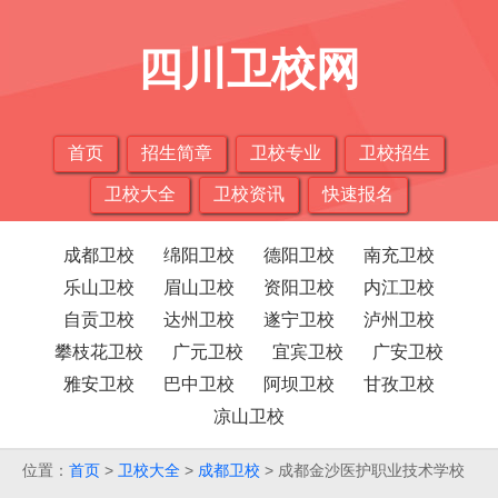
四川卫校网
首页
招生简章
卫校专业
卫校招生
卫校大全
卫校资讯
快速报名
成都卫校
绵阳卫校
德阳卫校
南充卫校
乐山卫校
眉山卫校
资阳卫校
内江卫校
自贡卫校
达州卫校
遂宁卫校
泸州卫校
攀枝花卫校
广元卫校
宜宾卫校
广安卫校
雅安卫校
巴中卫校
阿坝卫校
甘孜卫校
凉山卫校
位置：
首页
>
卫校大全
>
成都卫校
> 成都金沙医护职业技术学校