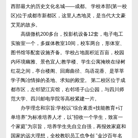
西部最大的历史文化名城――成都。 学校本部(第一校
区)位于成都市新都区，这里人杰地灵，是当代大文豪
艾芜的故乡。
高级微机200多台，投影机设备12套，电子电工
实验室一个，多媒体教室10间，校车两台，形体室、
图书馆等配套设施齐备。学校占地面积近百亩，校园
内环境幽雅、景色宜人;教学楼、学生公寓掩映在绿树
红花之间，亭台楼阁、回廊曲径、鸟语花香、是莘莘
学子陶冶情操的圣地、求知的殿堂。 第二校区位于成
都市区，左邻望江宾馆，右邻塔子山公园，与四川师
范大学、四川邮电学院等高校紧建一片。
办学理念和宗旨:学校以"综合素质+技能教育+订
单培养"为标准培养人才，以"招收一个学生，致富一
个家庭"为宗旨，培养学生先自立自强，再报效家庭和
国家的远大理想，全校教职员工也争创 "金沙百年名