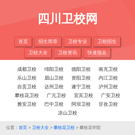
四川卫校网
首页
招生简章
卫校专业
卫校招生
卫校大全
卫校资讯
快速报名
成都卫校
绵阳卫校
德阳卫校
南充卫校
乐山卫校
眉山卫校
资阳卫校
内江卫校
自贡卫校
达州卫校
遂宁卫校
泸州卫校
攀枝花卫校
广元卫校
宜宾卫校
广安卫校
雅安卫校
巴中卫校
阿坝卫校
甘孜卫校
凉山卫校
位置：
首页
>
卫校大全
>
攀枝花卫校
> 攀枝花学院