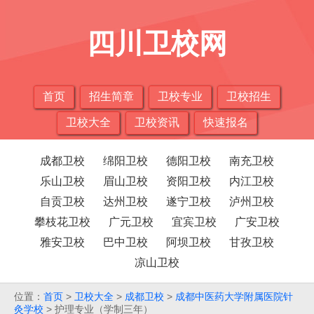
四川卫校网
首页
招生简章
卫校专业
卫校招生
卫校大全
卫校资讯
快速报名
成都卫校
绵阳卫校
德阳卫校
南充卫校
乐山卫校
眉山卫校
资阳卫校
内江卫校
自贡卫校
达州卫校
遂宁卫校
泸州卫校
攀枝花卫校
广元卫校
宜宾卫校
广安卫校
雅安卫校
巴中卫校
阿坝卫校
甘孜卫校
凉山卫校
位置：
首页
>
卫校大全
>
成都卫校
>
成都中医药大学附属医院针
灸学校
> 护理专业（学制三年）