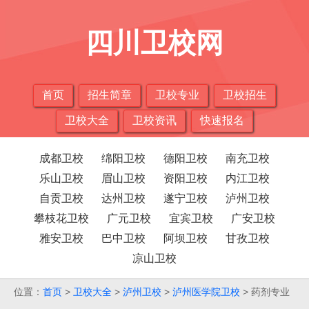
四川卫校网
首页
招生简章
卫校专业
卫校招生
卫校大全
卫校资讯
快速报名
成都卫校
绵阳卫校
德阳卫校
南充卫校
乐山卫校
眉山卫校
资阳卫校
内江卫校
自贡卫校
达州卫校
遂宁卫校
泸州卫校
攀枝花卫校
广元卫校
宜宾卫校
广安卫校
雅安卫校
巴中卫校
阿坝卫校
甘孜卫校
凉山卫校
位置：
首页
>
卫校大全
>
泸州卫校
>
泸州医学院卫校
> 药剂专业