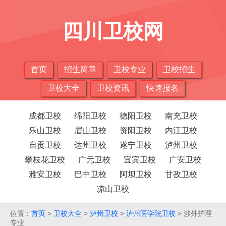
四川卫校网
首页
招生简章
卫校专业
卫校招生
卫校大全
卫校资讯
快速报名
成都卫校
绵阳卫校
德阳卫校
南充卫校
乐山卫校
眉山卫校
资阳卫校
内江卫校
自贡卫校
达州卫校
遂宁卫校
泸州卫校
攀枝花卫校
广元卫校
宜宾卫校
广安卫校
雅安卫校
巴中卫校
阿坝卫校
甘孜卫校
凉山卫校
位置：
首页
>
卫校大全
>
泸州卫校
>
泸州医学院卫校
> 涉外护理
专业