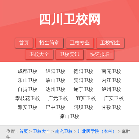
四川卫校网
首页
招生简章
卫校专业
卫校招生
卫校大全
卫校资讯
快速报名
成都卫校
绵阳卫校
德阳卫校
南充卫校
乐山卫校
眉山卫校
资阳卫校
内江卫校
自贡卫校
达州卫校
遂宁卫校
泸州卫校
攀枝花卫校
广元卫校
宜宾卫校
广安卫校
雅安卫校
巴中卫校
阿坝卫校
甘孜卫校
凉山卫校
位置：
首页
>
卫校大全
>
南充卫校
>
川北医学院（本科）
> 麻醉
学