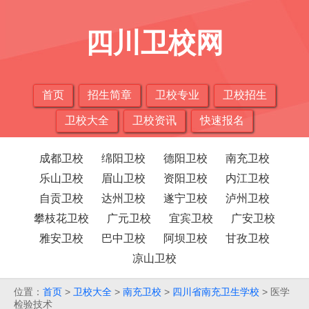
四川卫校网
首页
招生简章
卫校专业
卫校招生
卫校大全
卫校资讯
快速报名
成都卫校
绵阳卫校
德阳卫校
南充卫校
乐山卫校
眉山卫校
资阳卫校
内江卫校
自贡卫校
达州卫校
遂宁卫校
泸州卫校
攀枝花卫校
广元卫校
宜宾卫校
广安卫校
雅安卫校
巴中卫校
阿坝卫校
甘孜卫校
凉山卫校
位置：
首页
>
卫校大全
>
南充卫校
>
四川省南充卫生学校
> 医学
检验技术