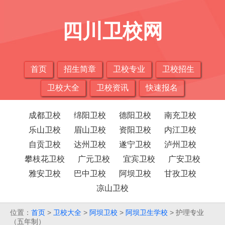
四川卫校网
首页
招生简章
卫校专业
卫校招生
卫校大全
卫校资讯
快速报名
成都卫校
绵阳卫校
德阳卫校
南充卫校
乐山卫校
眉山卫校
资阳卫校
内江卫校
自贡卫校
达州卫校
遂宁卫校
泸州卫校
攀枝花卫校
广元卫校
宜宾卫校
广安卫校
雅安卫校
巴中卫校
阿坝卫校
甘孜卫校
凉山卫校
位置：
首页
>
卫校大全
>
阿坝卫校
>
阿坝卫生学校
> 护理专业
（五年制）