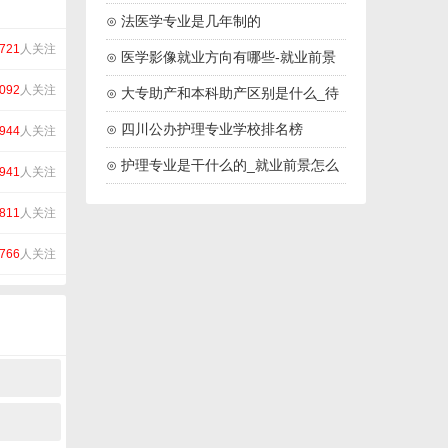
学校名单
⊙ 法医学专业是几年制的
721
人关注
⊙ 医学影像就业方向有哪些-就业前景
092
人关注
怎么样
⊙ 大专助产和本科助产区别是什么_待
遇一样吗
⊙ 四川公办护理专业学校排名榜
944
人关注
（2024最新）
⊙ 护理专业是干什么的_就业前景怎么
941
人关注
样
811
人关注
766
人关注