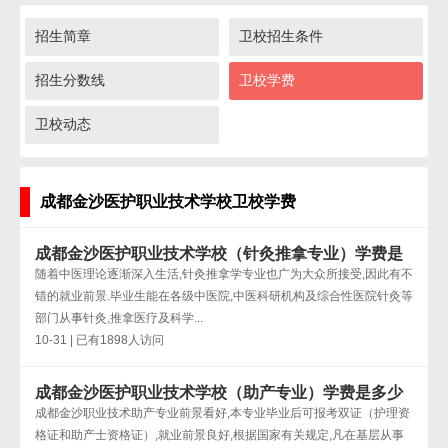
招生简章
卫校招生条件
招生分数线
卫校学费
卫校动态
成都金沙医护职业技术学校卫校学费
成都金沙医护职业技术学校（针灸推拿专业）学费是
多少
随着中医理论逐渐深入生活,针灸推拿学专业也广为大众所接受,因此有不
错的就业前景.毕业生能在各级中医院,中医科研机构及综合性医院针灸等
部门从事针灸,推拿医疗及科学...
10-31 | 已有1898人访问
成都金沙医护职业技术学校（助产专业）学费是多少
成都金沙职业技术助产专业前景看好,本专业毕业后可报考双证（护理资
格证和助产士资格证）,就业前景良好,根据国家有关规定,凡在基层从事