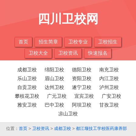
四川卫校网
首页
招生简章
卫校专业
卫校招生
卫校大全
卫校资讯
快速报名
成都卫校
绵阳卫校
德阳卫校
南充卫校
乐山卫校
眉山卫校
资阳卫校
内江卫校
自贡卫校
达州卫校
遂宁卫校
泸州卫校
攀枝花卫校
广元卫校
宜宾卫校
广安卫校
雅安卫校
巴中卫校
阿坝卫校
甘孜卫校
凉山卫校
位置：
首页
>
卫校资讯
>
成都卫校
>
都江堰技工学校医药康养部