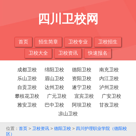
四川卫校网
首页
招生简章
卫校专业
卫校招生
卫校大全
卫校资讯
快速报名
成都卫校
绵阳卫校
德阳卫校
南充卫校
乐山卫校
眉山卫校
资阳卫校
内江卫校
自贡卫校
达州卫校
遂宁卫校
泸州卫校
攀枝花卫校
广元卫校
宜宾卫校
广安卫校
雅安卫校
巴中卫校
阿坝卫校
甘孜卫校
凉山卫校
位置：
首页
>
卫校资讯
>
德阳卫校
>
四川护理职业学院（德阳校
区）