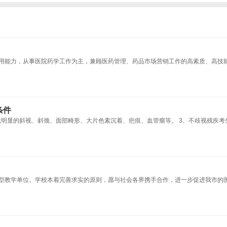
用能力，从事医院药学工作为主，兼顾医药管理、药品市场营销工作的高素质、高技
条件
无明显的斜视、斜颈、面部畸形、大片色素沉着、疤痕、血管瘤等。 3、不歧视残疾考
型教学单位。学校本着完善求实的原则，愿与社会各界携手合作，进一步促进我市的