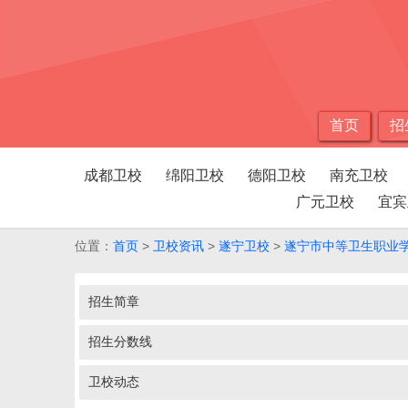
首页
招
成都卫校
绵阳卫校
德阳卫校
南充卫校
广元卫校
宜宾
位置：
首页
>
卫校资讯
>
遂宁卫校
>
遂宁市中等卫生职业
招生简章
招生分数线
卫校动态