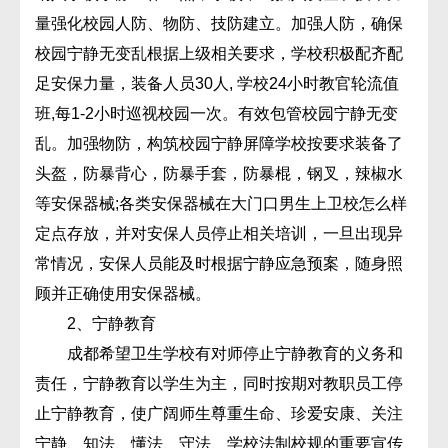
量强化校园人防、物防、技防建立。加强人防，确保
校园宁静无变乱根据上级相关要求，学校积极配齐配
足安保力量，装备人员30人, 学校24小时教官轮流值
班,每1-2小时巡视校园一次。有效包管校园宁静无变
乱。加强物防，构筑校园宁静屏障学校按要求装备了
头盔，防暴背心，防暴手套，防暴棍，钢叉，辣椒水
等安保器械;各类安保器械在大门口男生上卫校怎么样
定点存放，并对安保人员停止相关培训，一旦出现异
常情况，安保人员能及时根据宁静应急预案，随身照
顾并正确使用安保器械。
2、宁静教育
成都希望卫生学校有对师停止宁静教育的义务和
责任，宁静教育以学生为主，同时按期对教职员工停
止宁静教育，使广阔师生尊重生命、珍爱安康、关注
宁静、知法、懂法、守法、学校法制校规的重要宣传