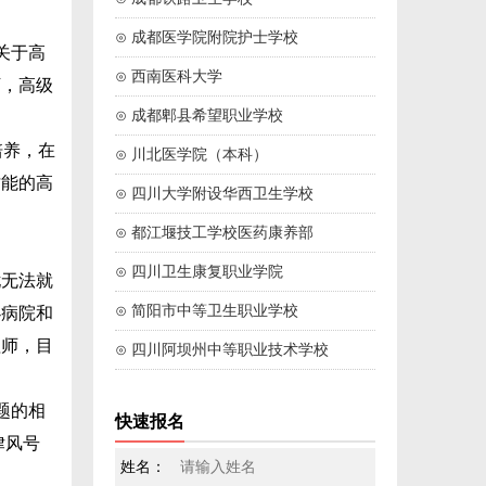
⊙ 成都医学院附院护士学校
关于高
⊙ 西南医科大学
下，高级
⊙ 成都郫县希望职业学校
培养，在
⊙ 川北医学院（本科）
才能的高
⊙ 四川大学附设华西卫生学校
⊙ 都江堰技工学校医药康养部
⊙ 四川卫生康复职业学院
无法就
⊙ 简阳市中等卫生职业学校
办病院和
理师，目
⊙ 四川阿坝州中等职业技术学校
题的相
快速报名
律风号
姓名：