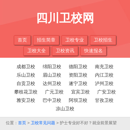
四川卫校网
首页
招生简章
卫校专业
卫校招生
卫校大全
卫校资讯
快速报名
成都卫校
绵阳卫校
德阳卫校
南充卫校
乐山卫校
眉山卫校
资阳卫校
内江卫校
自贡卫校
达州卫校
遂宁卫校
泸州卫校
攀枝花卫校
广元卫校
宜宾卫校
广安卫校
雅安卫校
巴中卫校
阿坝卫校
甘孜卫校
凉山卫校
位置：
首页
>
卫校常见问题
> 护士专业好不好？就业前景展望