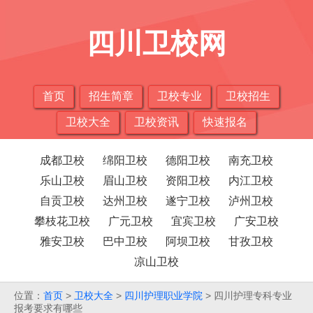
四川卫校网
首页
招生简章
卫校专业
卫校招生
卫校大全
卫校资讯
快速报名
成都卫校
绵阳卫校
德阳卫校
南充卫校
乐山卫校
眉山卫校
资阳卫校
内江卫校
自贡卫校
达州卫校
遂宁卫校
泸州卫校
攀枝花卫校
广元卫校
宜宾卫校
广安卫校
雅安卫校
巴中卫校
阿坝卫校
甘孜卫校
凉山卫校
位置：
首页
>
卫校大全
>
四川护理职业学院
> 四川护理专科专业
报考要求有哪些