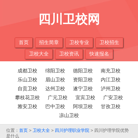
四川卫校网
首页
招生简章
卫校专业
卫校招生
卫校大全
卫校资讯
快速报名
成都卫校
绵阳卫校
德阳卫校
南充卫校
乐山卫校
眉山卫校
资阳卫校
内江卫校
自贡卫校
达州卫校
遂宁卫校
泸州卫校
攀枝花卫校
广元卫校
宜宾卫校
广安卫校
雅安卫校
巴中卫校
阿坝卫校
甘孜卫校
凉山卫校
位置：
首页
>
卫校大全
>
四川护理职业学院
> 四川护理学院优势
是什么