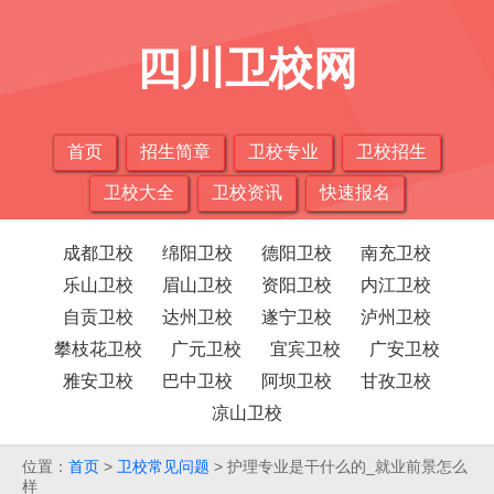
四川卫校网
首页
招生简章
卫校专业
卫校招生
卫校大全
卫校资讯
快速报名
成都卫校
绵阳卫校
德阳卫校
南充卫校
乐山卫校
眉山卫校
资阳卫校
内江卫校
自贡卫校
达州卫校
遂宁卫校
泸州卫校
攀枝花卫校
广元卫校
宜宾卫校
广安卫校
雅安卫校
巴中卫校
阿坝卫校
甘孜卫校
凉山卫校
位置：
首页
>
卫校常见问题
> 护理专业是干什么的_就业前景怎么
样