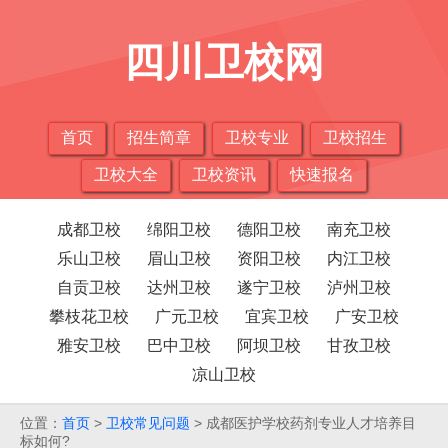
四川卫校网
首页
招生简章
卫校专业
卫校招生
卫校大全
卫校资讯
快速报名
成都卫校
绵阳卫校
德阳卫校
南充卫校
乐山卫校
眉山卫校
资阳卫校
内江卫校
自贡卫校
达州卫校
遂宁卫校
泸州卫校
攀枝花卫校
广元卫校
宜宾卫校
广安卫校
雅安卫校
巴中卫校
阿坝卫校
甘孜卫校
凉山卫校
位置：
首页
>
卫校常见问题
> 成都医护学校药剂专业人才培养目
标如何?