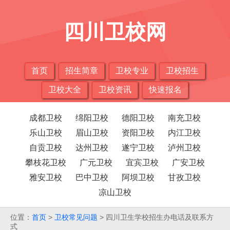
四川卫校网
首页
招生简章
卫校专业
卫校招生
卫校大全
卫校资讯
快速报名
成都卫校
绵阳卫校
德阳卫校
南充卫校
乐山卫校
眉山卫校
资阳卫校
内江卫校
自贡卫校
达州卫校
遂宁卫校
泸州卫校
攀枝花卫校
广元卫校
宜宾卫校
广安卫校
雅安卫校
巴中卫校
阿坝卫校
甘孜卫校
凉山卫校
位置：
首页
>
卫校常见问题
> 四川卫生学校招生办电话及联系方
式