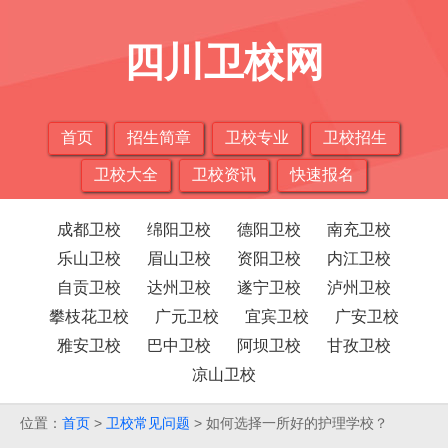
四川卫校网
首页
招生简章
卫校专业
卫校招生
卫校大全
卫校资讯
快速报名
成都卫校
绵阳卫校
德阳卫校
南充卫校
乐山卫校
眉山卫校
资阳卫校
内江卫校
自贡卫校
达州卫校
遂宁卫校
泸州卫校
攀枝花卫校
广元卫校
宜宾卫校
广安卫校
雅安卫校
巴中卫校
阿坝卫校
甘孜卫校
凉山卫校
位置：
首页
>
卫校常见问题
> 如何选择一所好的护理学校？