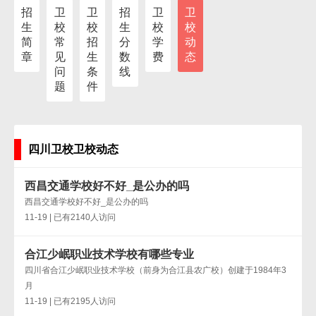
招
卫
卫
招
卫
卫
生
校
校
生
校
校
简
常
招
分
学
动
章
见
生
数
费
态
问
条
线
题
件
四川卫校卫校动态
西昌交通学校好不好_是公办的吗
西昌交通学校好不好_是公办的吗
11-19 | 已有2140人访问
合江少岷职业技术学校有哪些专业
四川省合江少岷职业技术学校（前身为合江县农广校）创建于1984年3
月
11-19 | 已有2195人访问