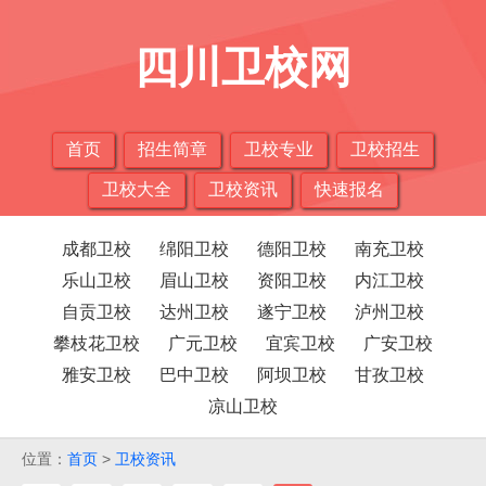
四川卫校网
首页
招生简章
卫校专业
卫校招生
卫校大全
卫校资讯
快速报名
成都卫校
绵阳卫校
德阳卫校
南充卫校
乐山卫校
眉山卫校
资阳卫校
内江卫校
自贡卫校
达州卫校
遂宁卫校
泸州卫校
攀枝花卫校
广元卫校
宜宾卫校
广安卫校
雅安卫校
巴中卫校
阿坝卫校
甘孜卫校
凉山卫校
位置：
首页
>
卫校资讯