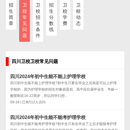
招
卫
卫
招
卫
卫
生
校
校
生
校
校
简
常
招
分
学
动
章
见
生
数
费
态
问
条
线
题
件
四川卫校卫校常见问题
四川2024年初中生能不能上护理学校
四川初中生能不能上护理学校?初中生只要在毕业之后就是可以上护理
学校的，因为护理学校的招生对象就是初、高中应往届毕业生，年龄一
般限制在16-22周岁，所以同学们想...
09-18 | 已有512人访问
四川2024年初中生能不能考护理学校
四川初中生能不能考护理学校?初中生只有在毕业了之后才能报考护理