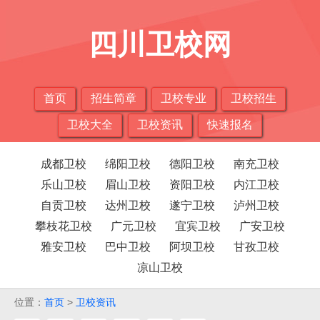
四川卫校网
首页
招生简章
卫校专业
卫校招生
卫校大全
卫校资讯
快速报名
成都卫校
绵阳卫校
德阳卫校
南充卫校
乐山卫校
眉山卫校
资阳卫校
内江卫校
自贡卫校
达州卫校
遂宁卫校
泸州卫校
攀枝花卫校
广元卫校
宜宾卫校
广安卫校
雅安卫校
巴中卫校
阿坝卫校
甘孜卫校
凉山卫校
位置：
首页
>
卫校资讯