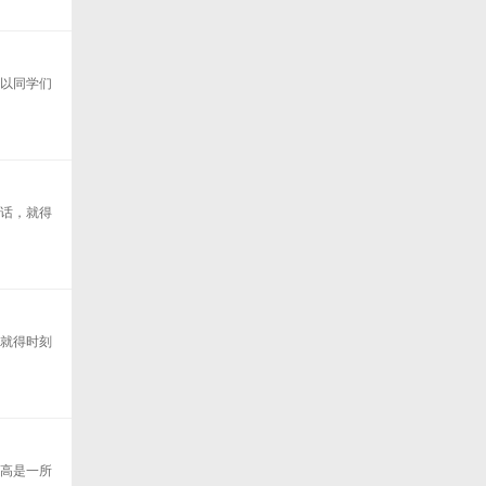
所以同学们
的话，就得
，就得时刻
职高是一所