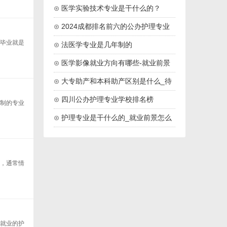
学校推荐
⊙ 医学实验技术专业是干什么的？
⊙ 2024成都排名前六的公办护理专业
校毕业就是
学校名单
⊙ 法医学专业是几年制的
⊙ 医学影像就业方向有哪些-就业前景
怎么样
⊙ 大专助产和本科助产区别是什么_待
遇一样吗
⊙ 四川公办护理专业学校排名榜
年制的专业
（2024最新）
⊙ 护理专业是干什么的_就业前景怎么
样
些，通常情
好就业的护