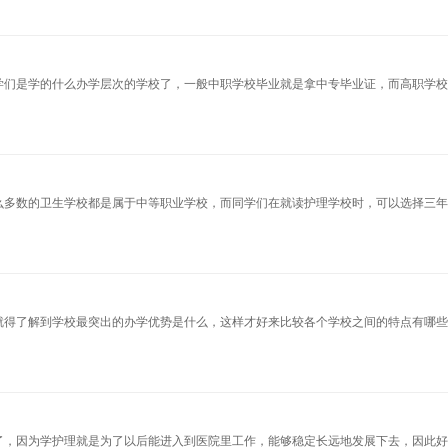
学们是学的什么办学层次的学校了，一般中职学校毕业就是拿中专毕业证，而高职学
么多数的卫生学校都是属于中等职业学校，而同学们在就读护理学校时，可以选择三
就得了解到学校最突出的办学优势是什么，这样才好来比较各个学校之间的特点有哪
了，因为学护理就是为了以后能进入到医院里工作，能够稳定长远地发展下去，因此