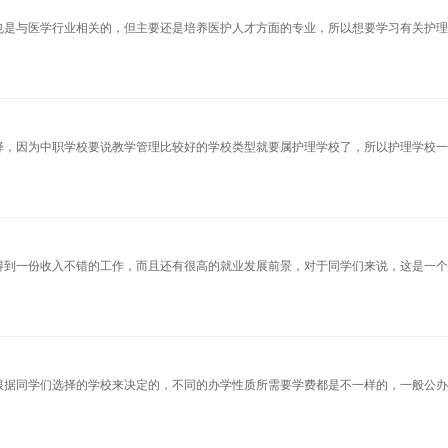
也是与医学行业相关的，但主要还是培养医护人才方面的专业，所以想要学习有关护
择，因为中职学校要说教学管理比较好的学校类型就要属护理学校了，所以护理学校
得到一份收入不错的工作，而且还有很高的就业发展前景，对于同学们来说，这是一
根据同学们选择的学校来决定的，不同的办学性质所需要学费都是不一样的，一般公