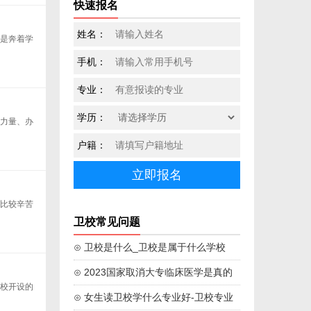
快速报名
姓名：
都是奔着学
手机：
专业：
学历：
资力量、办
户籍：
是比较辛苦
卫校常见问题
⊙ 卫校是什么_卫校是属于什么学校
⊙ 2023国家取消大专临床医学是真的
学校开设的
吗
⊙ 女生读卫校学什么专业好-卫校专业