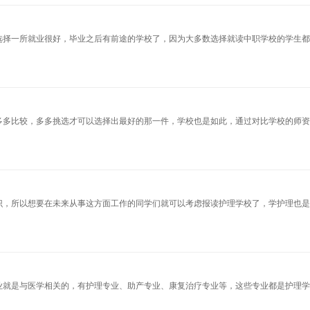
选择一所就业很好，毕业之后有前途的学校了，因为大多数选择就读中职学校的学生
多多比较，多多挑选才可以选择出最好的那一件，学校也是如此，通过对比学校的师
识，所以想要在未来从事这方面工作的同学们就可以考虑报读护理学校了，学护理也
业就是与医学相关的，有护理专业、助产专业、康复治疗专业等，这些专业都是护理