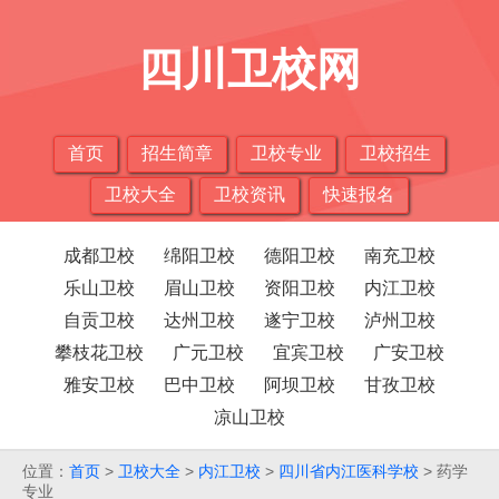
四川卫校网
首页
招生简章
卫校专业
卫校招生
卫校大全
卫校资讯
快速报名
成都卫校
绵阳卫校
德阳卫校
南充卫校
乐山卫校
眉山卫校
资阳卫校
内江卫校
自贡卫校
达州卫校
遂宁卫校
泸州卫校
攀枝花卫校
广元卫校
宜宾卫校
广安卫校
雅安卫校
巴中卫校
阿坝卫校
甘孜卫校
凉山卫校
位置：
首页
>
卫校大全
>
内江卫校
>
四川省内江医科学校
> 药学
专业