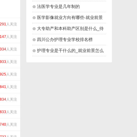
学校名单
⊙ 法医学专业是几年制的
⊙ 医学影像就业方向有哪些-就业前景
291
人关注
怎么样
⊙ 大专助产和本科助产区别是什么_待
147
人关注
遇一样吗
⊙ 四川公办护理专业学校排名榜
034
人关注
（2024最新）
⊙ 护理专业是干什么的_就业前景怎么
样
933
人关注
925
人关注
841
人关注
834
人关注
833
人关注
740
人关注