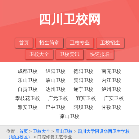
四川卫校网
首页
招生简章
卫校专业
卫校招生
卫校大全
卫校资讯
快速报名
成都卫校
绵阳卫校
德阳卫校
南充卫校
乐山卫校
眉山卫校
资阳卫校
内江卫校
自贡卫校
达州卫校
遂宁卫校
泸州卫校
攀枝花卫校
广元卫校
宜宾卫校
广安卫校
雅安卫校
巴中卫校
阿坝卫校
甘孜卫校
凉山卫校
位置：
首页
>
卫校大全
>
眉山卫校
>
四川大学附设华西卫生学校
（眉山校区）
> 口腔修复工艺专业