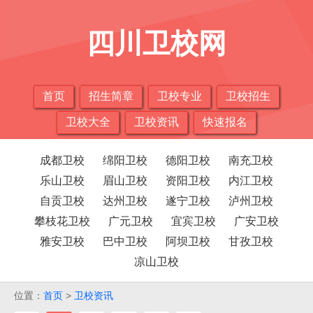
四川卫校网
首页
招生简章
卫校专业
卫校招生
卫校大全
卫校资讯
快速报名
成都卫校
绵阳卫校
德阳卫校
南充卫校
乐山卫校
眉山卫校
资阳卫校
内江卫校
自贡卫校
达州卫校
遂宁卫校
泸州卫校
攀枝花卫校
广元卫校
宜宾卫校
广安卫校
雅安卫校
巴中卫校
阿坝卫校
甘孜卫校
凉山卫校
位置：
首页
>
卫校资讯