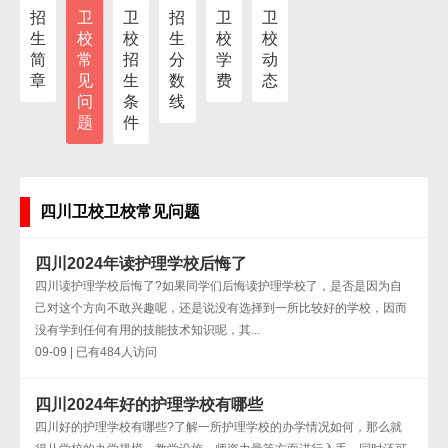
招
卫
卫
招
卫
卫
生
校
校
生
校
校
简
常
招
分
学
动
章
见
生
数
费
态
问
条
线
题
件
四川卫校卫校常见问题
四川2024年读护理学校后悔了
四川读护理学校后悔了?如果同学们后悔读护理学校了，是否是因为自
己对这个方向不敢兴趣呢，还是说没有选择到一所比较好的学校，因而
没有学到任何有用的技能技术知识呢，其...
09-09 | 已有484人访问
四川2024年好的护理学校有哪些
四川好的护理学校有哪些?了解一所护理学校的办学情况如何，那么就