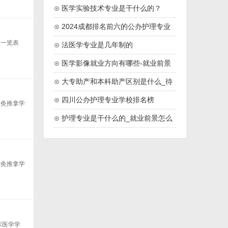
学校推荐
⊙ 医学实验技术专业是干什么的？
⊙ 2024成都排名前六的公办护理专业
校一览表
学校名单
⊙ 法医学专业是几年制的
⊙ 医学影像就业方向有哪些-就业前景
怎么样
⊙ 大专助产和本科助产区别是什么_待
遇一样吗
⊙ 四川公办护理专业学校排名榜
针灸推拿学
（2024最新）
⊙ 护理专业是干什么的_就业前景怎么
样
针灸推拿学
床医学学