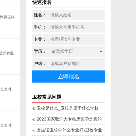
快速报名
姓名：
遇到像这样
手机：
专业：
学历：
达州职业
户籍：
览表 排
卫校常见问题
⊙ 卫校是什么_卫校是属于什么学校
⊙ 2023国家取消大专临床医学是真的
览表 排
吗
⊙ 女生读卫校学什么专业好-卫校专业