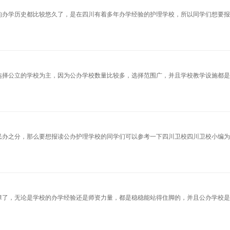
的办学历史都比较悠久了，是在四川有着多年办学经验的护理学校，所以同学们想要
选择公立的学校为主，因为公办学校数量比较多，选择范围广，并且学校教学设施都
民办之分，那么要想报读公办护理学校的同学们可以参考一下四川卫校四川卫校小编
障了，无论是学校的办学经验还是师资力量，都是稳稳能站得住脚的，并且公办学校