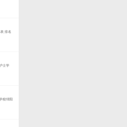
表 排名
护士学
学校绵阳