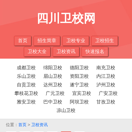
四川卫校网
首页
招生简章
卫校专业
卫校招生
卫校大全
卫校资讯
快速报名
成都卫校
绵阳卫校
德阳卫校
南充卫校
乐山卫校
眉山卫校
资阳卫校
内江卫校
自贡卫校
达州卫校
遂宁卫校
泸州卫校
攀枝花卫校
广元卫校
宜宾卫校
广安卫校
雅安卫校
巴中卫校
阿坝卫校
甘孜卫校
凉山卫校
位置：
首页
>
卫校资讯