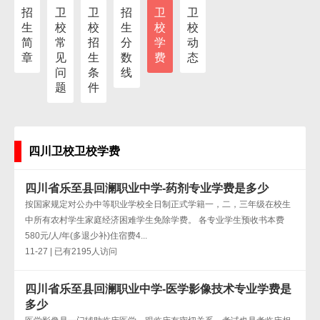
招
卫
卫
招
卫
卫
生
校
校
生
校
校
简
常
招
分
学
动
章
见
生
数
费
态
问
条
线
题
件
四川卫校卫校学费
四川省乐至县回澜职业中学-药剂专业学费是多少
按国家规定对公办中等职业学校全日制正式学籍一，二，三年级在校生
中所有农村学生家庭经济困难学生免除学费。 各专业学生预收书本费
580元/人/年(多退少补)住宿费4...
11-27 | 已有2195人访问
四川省乐至县回澜职业中学-医学影像技术专业学费是
多少