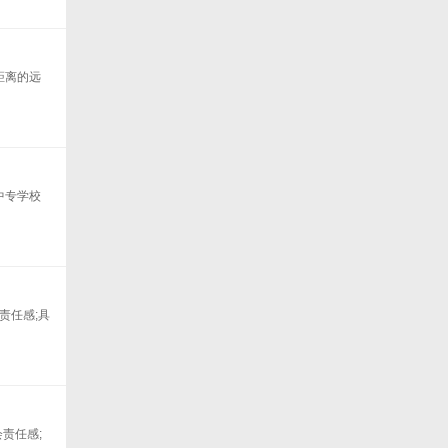
距离的远
中专学校
责任感;具
责任感;