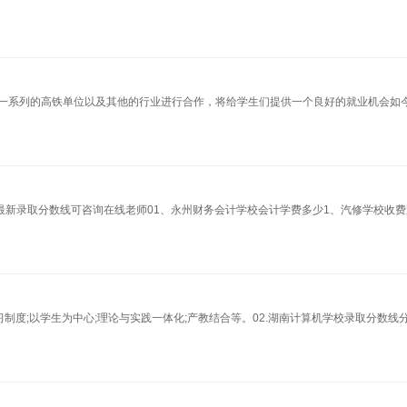
一系列的高铁单位以及其他的行业进行合作，将给学生们提供一个良好的就业机会如
最新录取分数线可咨询在线老师01、永州财务会计学校会计学费多少1、汽修学校收
习制度;以学生为中心;理论与实践一体化;产教结合等。02.湖南计算机学校录取分数线