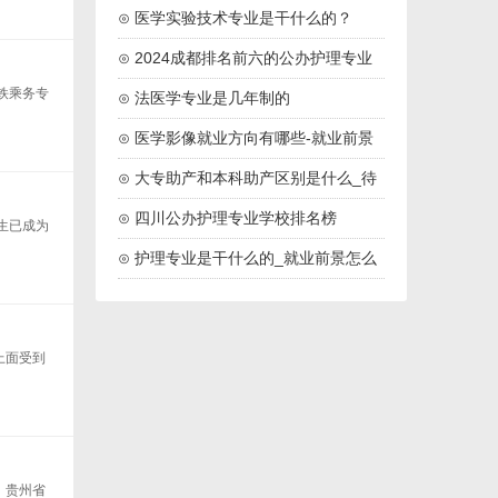
学校推荐
⊙ 医学实验技术专业是干什么的？
⊙ 2024成都排名前六的公办护理专业
铁乘务专
学校名单
⊙ 法医学专业是几年制的
⊙ 医学影像就业方向有哪些-就业前景
怎么样
⊙ 大专助产和本科助产区别是什么_待
遇一样吗
⊙ 四川公办护理专业学校排名榜
生已成为
（2024最新）
⊙ 护理专业是干什么的_就业前景怎么
样
上面受到
。贵州省