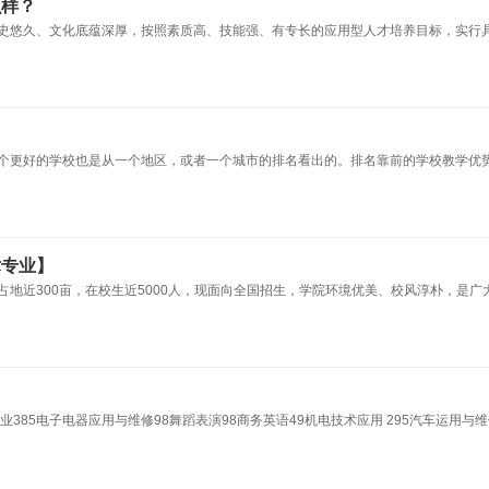
么样？
史悠久、文化底蕴深厚，按照素质高、技能强、有专长的应用型人才培养目标，实行
个更好的学校也是从一个地区，或者一个城市的排名看出的。排名靠前的学校教学优
术专业】
地近300亩，在校生近5000人，现面向全国招生，学院环境优美、校风淳朴，是广
85电子电器应用与维修98舞蹈表演98商务英语49机电技术应用 295汽车运用与维