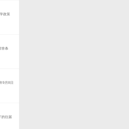
助学政策
宿舍条
年9月8日
下的往届