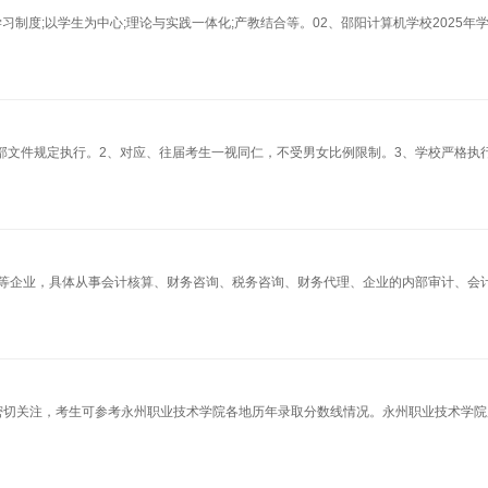
习制度;以学生为中心;理论与实践一体化;产教结合等。02、邵阳计算机学校2025年
部文件规定执行。2、对应、往届考生一视同仁，不受男女比例限制。3、学校严格执
等企业，具体从事会计核算、财务咨询、税务咨询、财务代理、企业的内部审计、会
会密切关注，考生可参考永州职业技术学院各地历年录取分数线情况。永州职业技术学