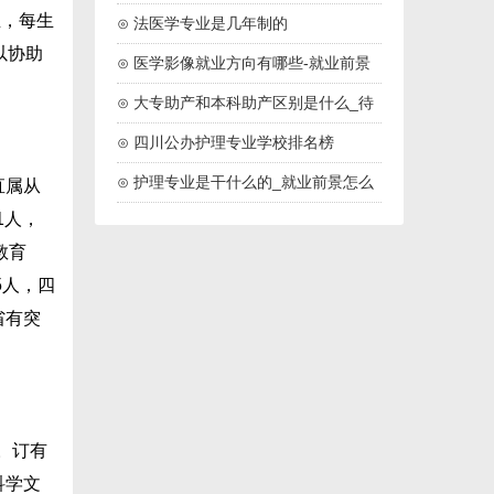
生，每生
学校名单
⊙ 法医学专业是几年制的
以协助
⊙ 医学影像就业方向有哪些-就业前景
怎么样
⊙ 大专助产和本科助产区别是什么_待
遇一样吗
⊙ 四川公办护理专业学校排名榜
（2024最新）
⊙ 护理专业是干什么的_就业前景怎么
直属从
1人，
样
教育
5人，四
省有突
册。订有
科学文