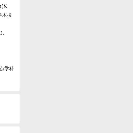
(长
学术搜
、
)、
重点学科