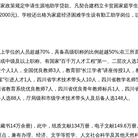
国家政策规定申请生源地助学贷款。凡契合建档立卡贫困家庭学
补贴2000元)。学校还出格为家庭经济困难学生设有勤工助学岗位，
学位的人员超越70%，具备高级职称的比例超越50%;在三所
或中级及以上职称。有国家“百千万人才工程”第一、二层次人选
个人1人，全国优良教师3人，教育部“长江学者”讲座传授1人，
方案”引进人才1人，四川省学术技术带头人10人，四川省教学名师
川省教育系统优良教师7人，四川省优良青年教师标兵1人，四川
人选88人，厅局级和市级学术技术带头人及后备人选148人。
藏书14万余册)，此中，纸质文献134万册，电子文献149.6万
为重点，兼有办理、经济、文学等哲学、人文社会科学及其他天然