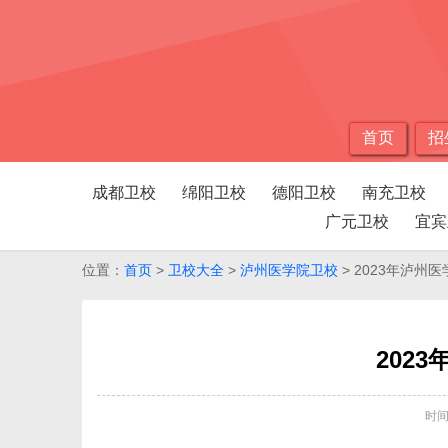
首页
招
成都卫校
绵阳卫校
德阳卫校
南充卫校
广元卫校
宜宾
位置：
首页
>
卫校大全
>
泸州医学院卫校
> 2023年泸州
202
时间